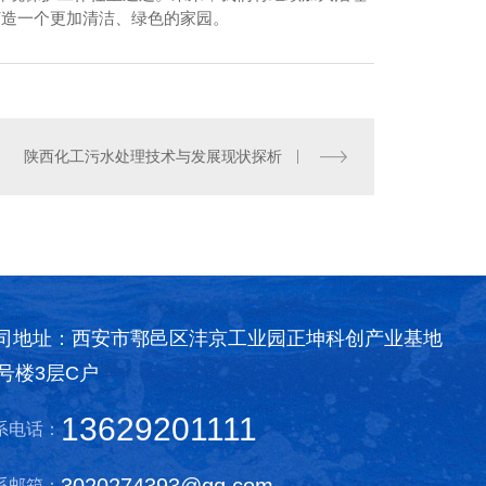
打造一个更加清洁、绿色的家园。
陕西化工污水处理技术与发展现状探析
油墨污水处理价格
司地址：西安市鄠邑区沣京工业园正坤科创产业基地
0号楼3层C户
13629201111
系电话：
3020274393@qq.com
系邮箱：