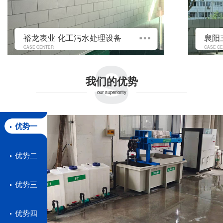
s
裕龙表业 化工污水处理设备
CASE CENTER
CASE C
我们的优势
our superiority
优势一
优势二
优势三
优势四